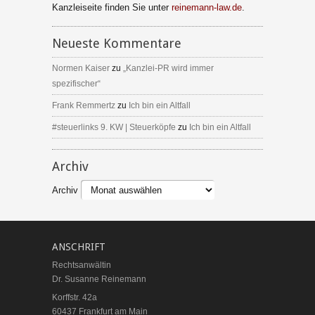
Kanzleiseite finden Sie unter
reinemann-law.de
.
Neueste Kommentare
Normen Kaiser
zu
„Kanzlei-PR wird immer
spezifischer“
Frank Remmertz
zu
Ich bin ein Altfall
#steuerlinks 9. KW | Steuerköpfe
zu
Ich bin ein Altfall
Archiv
Archiv
ANSCHRIFT
Rechtsanwältin
Dr. Susanne Reinemann
Korffstr. 42a
60437 Frankfurt am Main