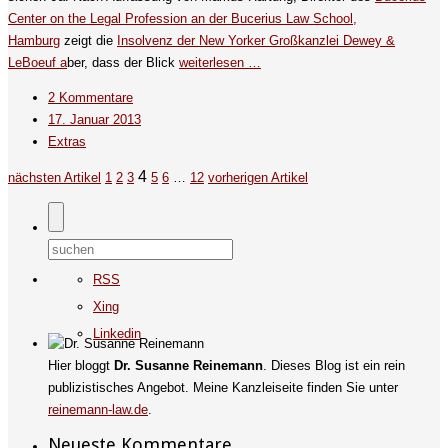
Center on the Legal Profession an der Bucerius Law School,
Hamburg
zeigt die
Insolvenz der New Yorker Großkanzlei Dewey &
LeBoeuf a
ber, dass der Blick
weiterlesen …
2 Kommentare
17. Januar 2013
Extras
4
nächsten Artikel
1
2
3
5
6
…
12
vorherigen Artikel
RSS
Xing
Linkedin
Hier bloggt
Dr. Susanne Reinemann
. Dieses Blog ist ein rein
publizistisches Angebot. Meine Kanzleiseite finden Sie unter
reinemann-law.de
.
Neueste Kommentare